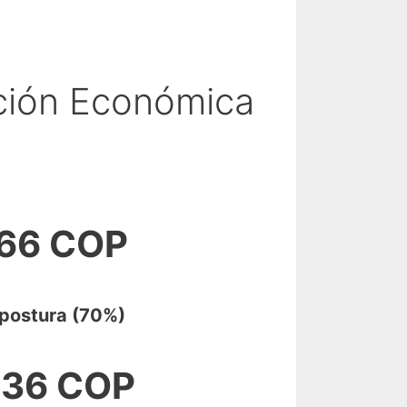
ción Económica
766 COP
postura (70%)
536 COP