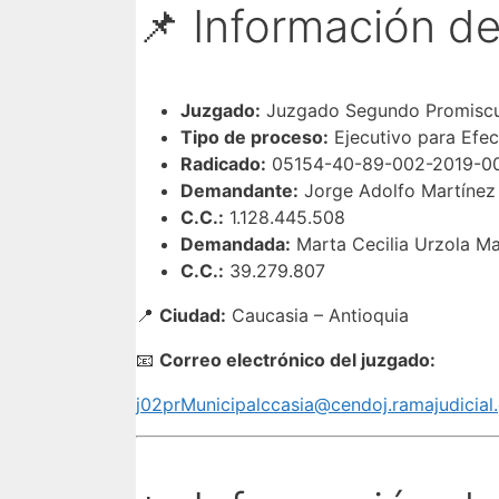
📌 Información de
Juzgado:
Juzgado Segundo Promiscu
Tipo de proceso:
Ejecutivo para Efec
Radicado:
05154-40-89-002-2019-0
Demandante:
Jorge Adolfo Martínez
C.C.:
1.128.445.508
Demandada:
Marta Cecilia Urzola Ma
C.C.:
39.279.807
📍
Ciudad:
Caucasia – Antioquia
📧
Correo electrónico del juzgado:
j02prMunicipalccasia@cendoj.ramajudicial