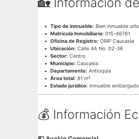
🏡 Información de
Tipo de inmueble:
Bien inmueble urb
Matrícula Inmobiliaria:
015-48781
Oficina de Registro:
ORIP Caucasia
Ubicación:
Calle 4A No. 02-38
Sector:
Centro
Municipio:
Caucasia
Departamento:
Antioquia
Área total:
81 m²
Estado jurídico:
Inmueble embargado, 
💰 Información E
💵 Avalúo Comercial