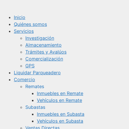
Saltar
al
Inicio
contenido
Quiénes somos
Servicios
Investigación
Almacenamiento
Trámites y Avalúos
Comercialización
GPS
Liquidar Parqueadero
Comercio
Remates
Inmuebles en Remate
Vehículos en Remate
Subastas
Inmuebles en Subasta
Vehículos en Subasta
Ventas Directas