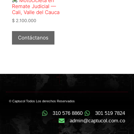
Motocicleta en
Remate Judicial —
Cali, Valle del Cauca
$
2.100.000
Contáctanos
© Captucol Todos Los derechos Reservados
310 576 8860
301 519 7824
admin@captucol.com.co