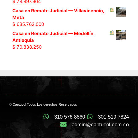
$
78.897.964
Casa en Remate Judicial — Villavicencio,
Meta
$
685.762.000
Casa en Remate Judicial — Medellín,
Antioquia
$
70.838.250
© Captucol Todos Los derechos Reservados
310 576 8860
301 519 7824
admin@captucol.com.co