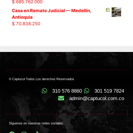
$
685.762.000
Casa en Remate Judicial — Medellín,
Antioquia
$
70.838.250
© Captucol Todos Los derechos Reservados
310 576 8860
301 519 7824
admin@captucol.com.co
Síguenos en nuestras redes sociales: